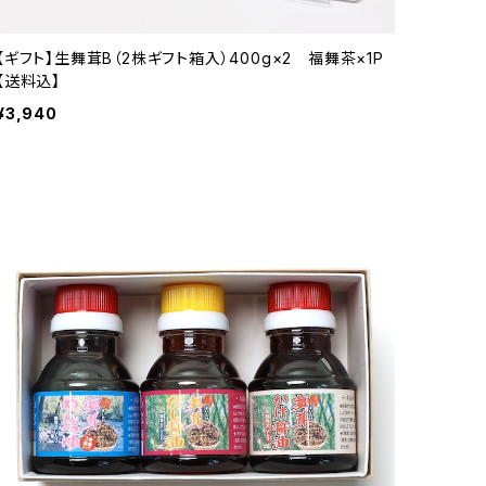
【ギフト】生舞茸B（2株ギフト箱入）400g×2 福舞茶×1P
【送料込】
¥3,940