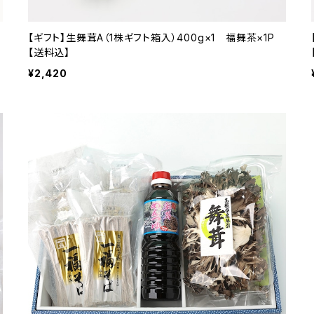
【ギフト】生舞茸A（1株ギフト箱入）400g×1 福舞茶×1P
【送料込】
¥2,420