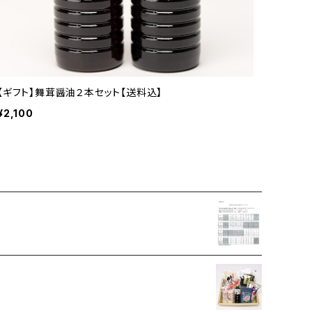
【ギフト】舞茸醤油２本セット【送料込】
¥2,100