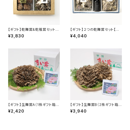
【ギフト】乾舞茸&乾椎茸セット
【ギフト】２つの乾舞茸セット【送
【送料込】
料込】
¥3,830
¥4,040
【ギフト】生舞茸A（1株ギフト箱
【ギフト】生舞茸B（2株ギフト箱
入）400g×1 福舞茶×1P【送料
入）400g×2 福舞茶×1P【送
¥2,420
¥3,940
込】
料込】