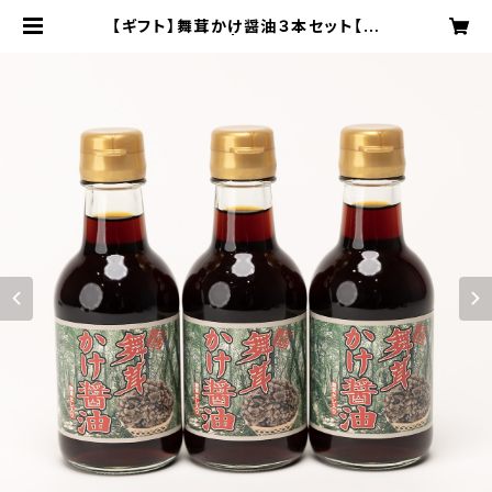
【ギフト】舞茸かけ醤油３本セット【送
料込】 | 琴引舞茸