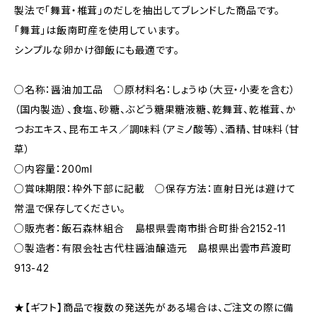
製法で「舞茸・椎茸」のだしを抽出してブレンドした商品です。
「舞茸」は飯南町産を使用しています。
シンプルな卵かけ御飯にも最適です。
○名称：醤油加工品 ○原材料名：しょうゆ（大豆・小麦を含む）
（国内製造）、食塩、砂糖、ぶどう糖果糖液糖、乾舞茸、乾椎茸、か
つおエキス、昆布エキス／調味料（アミノ酸等）、酒精、甘味料（甘
草）
○内容量：200ml
○賞味期限：枠外下部に記載 ○保存方法：直射日光は避けて
常温で保存してください。
○販売者：飯石森林組合 島根県雲南市掛合町掛合2152-11
○製造者：有限会社古代柱醤油醸造元 島根県出雲市芦渡町
913-42
★【ギフト】商品で複数の発送先がある場合は、ご注文の際に備