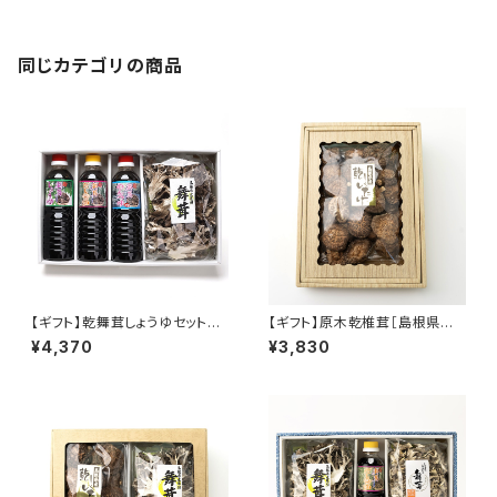
同じカテゴリの商品
【ギフト】乾舞茸しょうゆセット
【ギフト】原木乾椎茸［島根県産］
【送料込】
160g【送料込】
¥4,370
¥3,830