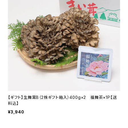
【ギフト】生舞茸B（2株ギフト箱入）400g×2 福舞茶×1P【送
料込】
¥3,940