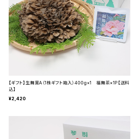
【ギフト】生舞茸A（1株ギフト箱入）400g×1 福舞茶×1P【送料
込】
¥2,420